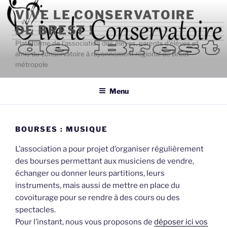
Aller
VIVE LE CONSERVATOIRE
au
DE BREST !
contenu
principal
Plateforme de l'association des élèves, parents d'élèves et
amis du conservatoire à rayonnement régional de Brest
métropole
Menu
BOURSES : MUSIQUE
L’association a pour projet d’organiser régulièrement
des bourses permettant aux musiciens de vendre,
échanger ou donner leurs partitions, leurs
instruments, mais aussi de mettre en place du
covoiturage pour se rendre à des cours ou des
spectacles.
Pour l’instant, nous vous proposons de
déposer ici vos